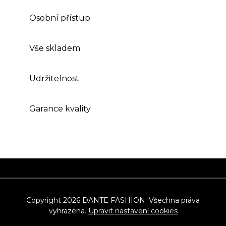
Osobní přístup
Vše skladem
Udržitelnost
Garance kvality
Z
á
p
Copyright 2026
DANTE FASHION
. Všechna práva
vyhrazena.
Upravit nastavení cookies
a