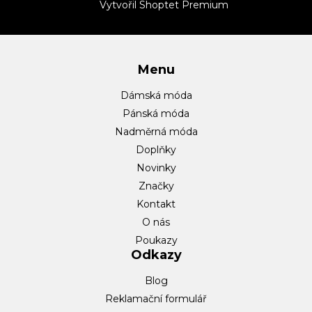
t
Vytvořil Shoptet Premium
í
Menu
Dámská móda
Pánská móda
Nadměrná móda
Doplňky
Novinky
Značky
Kontakt
O nás
Poukazy
Odkazy
Blog
Reklamační formulář