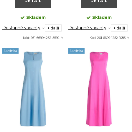
DETAIL
DETAIL
Skladem
Skladem
Dostupné varianty
Dostupné varianty
+ další
+ další
Kód:
261-66994252-5592-M
Kód:
261-66994252-1085-M
Novinka
Novinka