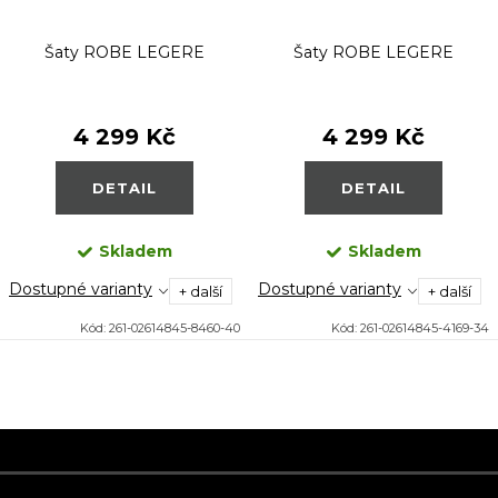
Šaty ROBE LEGERE
Šaty ROBE LEGERE
4 299 Kč
4 299 Kč
DETAIL
DETAIL
Skladem
Skladem
Dostupné varianty
Dostupné varianty
+ další
+ další
Kód:
261-02614845-8460-40
Kód:
261-02614845-4169-34
O
v
Z
l
á
á