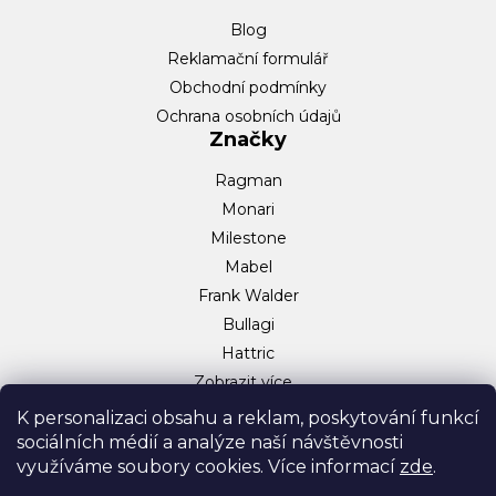
Blog
Reklamační formulář
Obchodní podmínky
Ochrana osobních údajů
Značky
Ragman
Monari
Milestone
Mabel
Frank Walder
Bullagi
Hattric
Zobrazit více…
Sociální sítě
K personalizaci obsahu a reklam, poskytování funkcí
sociálních médií a analýze naší návštěvnosti
Facebook
využíváme soubory cookies. Více informací
zde
.
Instagram