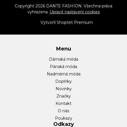
d
p
Copyright 2026
DANTE FASHION
. Všechna práva
a
vyhrazena.
Upravit nastavení cookies
a
c
t
í
Vytvořil Shoptet Premium
p
í
r
v
Menu
k
y
Dámská móda
v
Pánská móda
ý
Nadměrná móda
p
Doplňky
i
Novinky
s
Značky
u
Kontakt
O nás
Poukazy
Odkazy