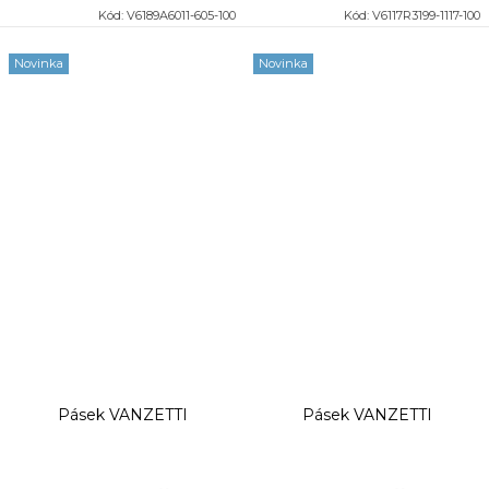
Kód:
V6189A6011-605-100
Kód:
V6117R3199-1117-100
Novinka
Novinka
Pásek VANZETTI
Pásek VANZETTI