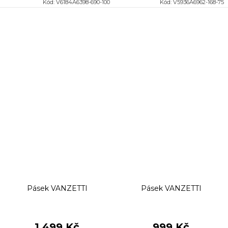
Kód:
V6184A6398-690-100
Kód:
V5936A6962-168-75
Pásek VANZETTI
Pásek VANZETTI
1 499 Kč
999 Kč