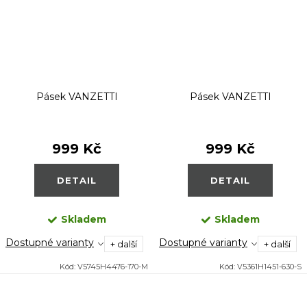
Pásek VANZETTI
Pásek VANZETTI
999 Kč
999 Kč
DETAIL
DETAIL
Skladem
Skladem
Dostupné varianty
Dostupné varianty
+ další
+ další
Kód:
V5745H4476-170-M
Kód:
V5361H1451-630-S
O