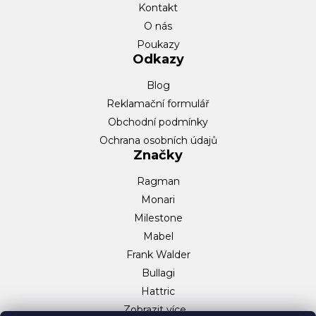
u
Kontakt
O nás
Poukazy
Odkazy
Blog
Reklamační formulář
Obchodní podmínky
Ochrana osobních údajů
Značky
Ragman
Monari
Milestone
Mabel
Frank Walder
Bullagi
Hattric
Zobrazit více…