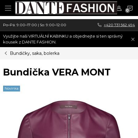
Přejít
N
na
obsah
K
Po–Pá: 9:00–17:00 | So: 9:00–12:00
+420 731 562 494
Využijte naši VIRTUÁLNÍ KABINKU a objednejte si ten správný
kousek z DANTE FASHION.
Bundičky, saka, bolerka
Bundička VERA MONT
Novinka