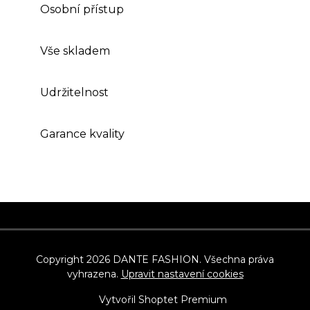
Osobní přístup
Vše skladem
Udržitelnost
Garance kvality
Z
á
p
Copyright 2026
DANTE FASHION
. Všechna práva
vyhrazena.
Upravit nastavení cookies
a
t
Vytvořil Shoptet Premium