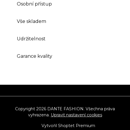
Osobní přístup
Vše skladem
Udržitelnost
Garance kvality
Z
á
p
Copyright 2026
DANTE FASHION
. Všechna práva
vyhrazena.
Upravit nastavení cookies
a
t
Vytvořil Shoptet Premium