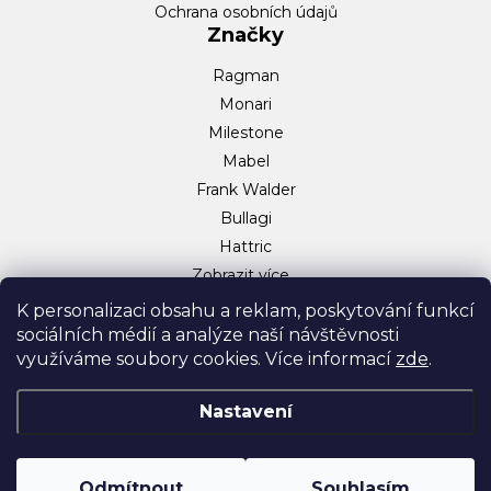
Ochrana osobních údajů
Značky
Ragman
Monari
Milestone
Mabel
Frank Walder
Bullagi
Hattric
Zobrazit více…
Sociální sítě
K personalizaci obsahu a reklam, poskytování funkcí
sociálních médií a analýze naší návštěvnosti
Facebook
využíváme soubory cookies. Více informací
zde
.
Instagram
TikTok
Nastavení
Odmítnout
Souhlasím