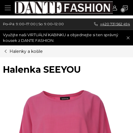
Přejít
N
na
obsah
K
Po–Pá: 9:00–17:00 | So: 9:00–12:00
+420 731 562 494
Využijte naši VIRTUÁLNÍ KABINKU a objednejte si ten správný
kousek z DANTE FASHION.
Halenky a košile
Halenka SEEYOU