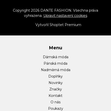
á
p
Copyright 2026
DANTE FASHION
. Všechna práva
vyhrazena.
Upravit nastavení cookies
a
t
Vytvořil Shoptet Premium
í
Menu
Dámská móda
Pánská móda
Nadměrná móda
Doplňky
Novinky
Značky
Kontakt
O nás
Poukazy