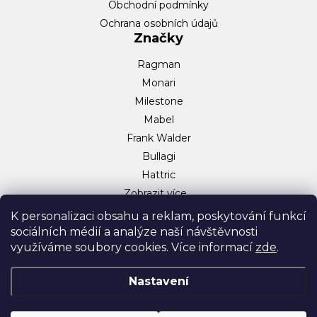
Obchodní podmínky
Ochrana osobních údajů
Značky
Ragman
Monari
Milestone
Mabel
Frank Walder
Bullagi
Hattric
Zobrazit více…
Sociální sítě
K personalizaci obsahu a reklam, poskytování funkcí
sociálních médií a analýze naší návštěvnosti
Facebook
využíváme soubory cookies. Více informací
zde
.
Instagram
TikTok
Nastavení