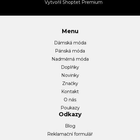
t
Vytvořil Shoptet Premium
í
Menu
Dámská móda
Pánská móda
Nadměrná móda
Doplňky
Novinky
Značky
Kontakt
O nás
Poukazy
Odkazy
Blog
Reklamační formulář