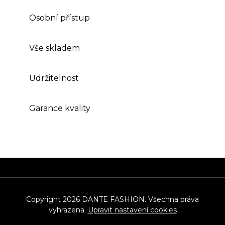
Osobní přístup
Vše skladem
Udržitelnost
Garance kvality
Z
á
p
Copyright 2026
DANTE FASHION
. Všechna práva
vyhrazena.
Upravit nastavení cookies
a