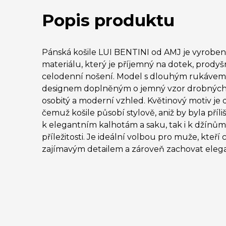
Popis produktu
Pánská košile LUI BENTINI od AMJ je vyroben
materiálu, který je příjemný na dotek, prody
celodenní nošení. Model s dlouhým rukáve
designem doplněným o jemný vzor drobných k
osobitý a moderní vzhled. Květinový motiv je 
čemuž košile působí stylově, aniž by byla příli
k elegantním kalhotám a saku, tak i k džínů
příležitosti. Je ideální volbou pro muže, kteří ch
zajímavým detailem a zároveň zachovat elega