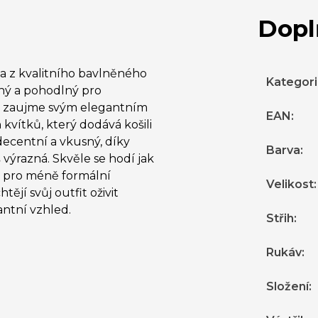
Dopl
a z kvalitního bavlněného
Kategor
šný a pohodlný pro
m zaujme svým elegantním
EAN
:
vítků, který dodává košili
decentní a vkusný, díky
Barva
:
š výrazná. Skvěle se hodí jak
m pro méně formální
Velikost
:
tějí svůj outfit oživit
ntní vzhled.
Střih
:
Rukáv
:
Složení
: