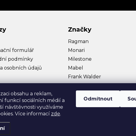
zy
Značky
Ragman
ační formulář
Monari
ní podmínky
Milestone
a osobních údajů
Mabel
Frank Walder
Bullagi
izaci obsahu a reklam,
Hattric
Odmítnout
So
í funkcí sociálních médií a
Zobrazit více…
ší návštěvnosti využíváme
okies. Více informací
zde
.
ní