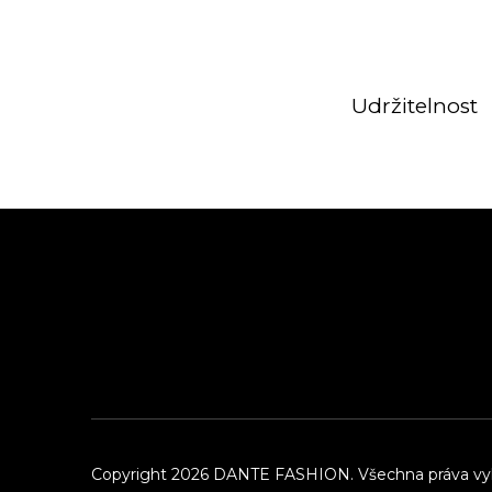
Udržitelnost
Z
á
p
a
t
í
Copyright 2026
DANTE FASHION
. Všechna práva v