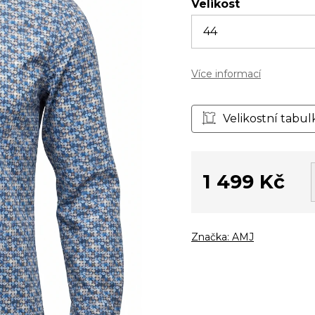
Velikost
Více informací
Velikostní tabul
1 499 Kč
Měrná
cena:
Značka:
AMJ