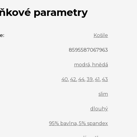
ňkové parametry
ie
:
Košile
8595587067963
modrá, hnědá
40
,
42
,
44
,
39
,
41
,
43
slim
dlouhý
95% bavlna, 5% spandex