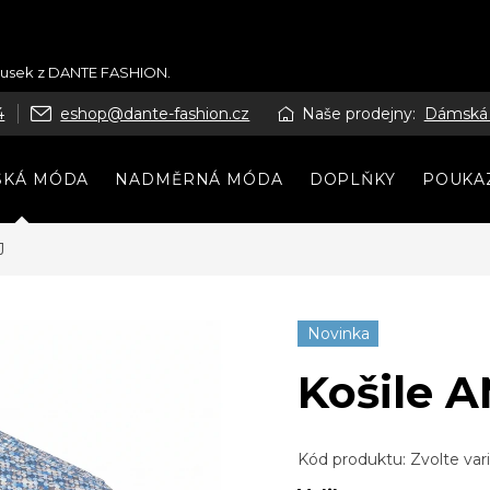
kousek z DANTE FASHION.
4
eshop@dante-fashion.cz
Naše prodejny:
Dámská
SKÁ MÓDA
NADMĚRNÁ MÓDA
DOPLŇKY
POUKA
J
Novinka
Košile 
Kód produktu:
Zvolte var