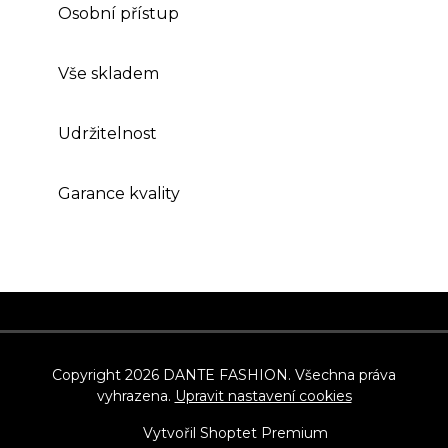
Osobní přístup
Vše skladem
Udržitelnost
Garance kvality
Z
á
p
Copyright 2026
DANTE FASHION
. Všechna práva
vyhrazena.
Upravit nastavení cookies
a
t
Vytvořil Shoptet Premium