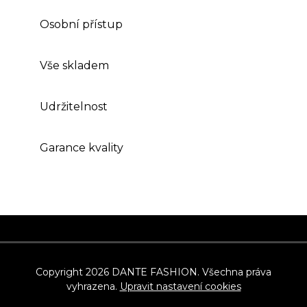
Osobní přístup
Vše skladem
Udržitelnost
Garance kvality
Z
á
p
Copyright 2026
DANTE FASHION
. Všechna práva
vyhrazena.
Upravit nastavení cookies
a