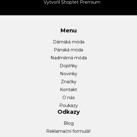
t
Vytvořil Shoptet Premium
í
Menu
Dámská móda
Pánská móda
Nadměrná móda
Doplňky
Novinky
Značky
Kontakt
O nás
Poukazy
Odkazy
Blog
Reklamační formulář