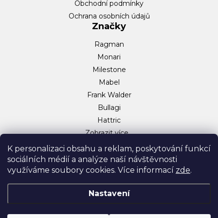
Obchodní podmínky
Ochrana osobních údajů
Značky
Ragman
Monari
Milestone
Mabel
Frank Walder
Bullagi
Hattric
Zobrazit více…
Sociální sítě
K personalizaci obsahu a reklam, poskytování funkcí
sociálních médií a analýze naší návštěvnosti
Facebook
využíváme soubory cookies. Více informací
zde
.
Instagram
TikTok
Nastavení