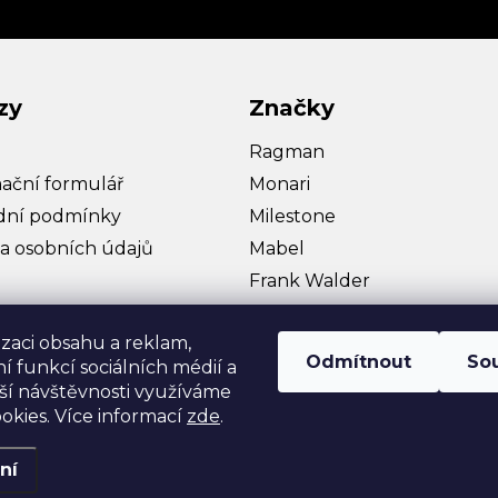
zy
Značky
Ragman
ační formulář
Monari
ní podmínky
Milestone
a osobních údajů
Mabel
Frank Walder
Bullagi
izaci obsahu a reklam,
Hattric
Odmítnout
So
í funkcí sociálních médií a
Zobrazit více…
ší návštěvnosti využíváme
okies. Více informací
zde
.
ní