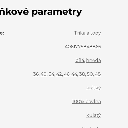
ňkové parametry
ie
:
Trika a topy
4061775848866
bílá
,
hnědá
36
,
40
,
34
,
42
,
46
,
44
,
38
,
50
,
48
krátký
100% bavlna
kulatý