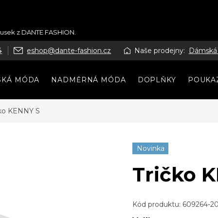
kousek z DANTE FASHION.
4
eshop@dante-fashion.cz
Naše prodejny:
Dámská
SKÁ MÓDA
NADMĚRNÁ MÓDA
DOPLŇKY
POUKA
čko KENNY S
Novinka
Tričko 
Kód produktu:
609264-2