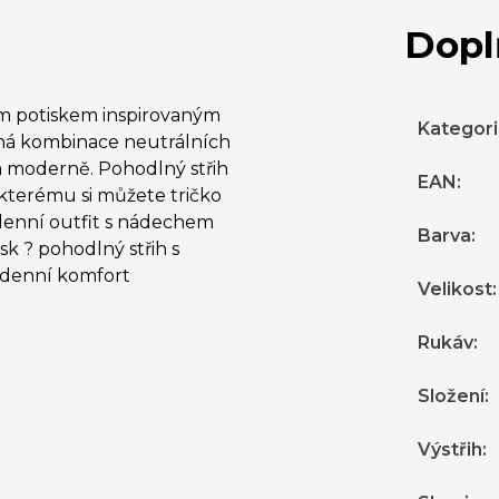
Dopl
m potiskem inspirovaným
Kategor
mná kombinace neutrálních
 a moderně. Pohodlný střih
EAN
:
y kterému si můžete tričko
denní outfit s nádechem
Barva
:
sk ? pohodlný střih s
lodenní komfort
Velikost
:
Rukáv
:
Složení
:
Výstřih
: