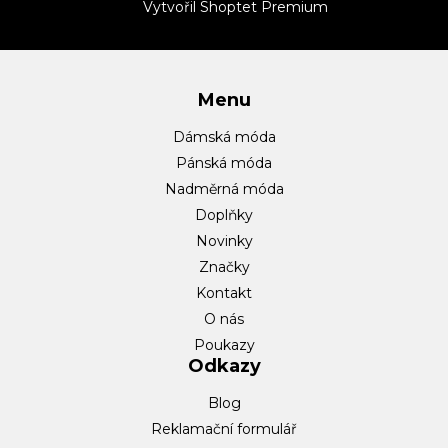
t
Vytvořil Shoptet Premium
í
Menu
Dámská móda
Pánská móda
Nadměrná móda
Doplňky
Novinky
Značky
Kontakt
O nás
Poukazy
Odkazy
Blog
Reklamační formulář