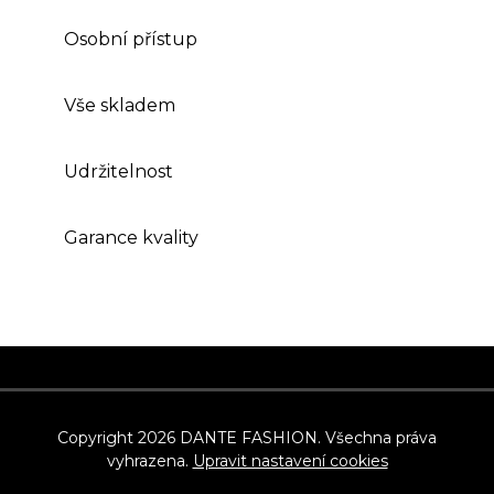
Osobní přístup
Vše skladem
Udržitelnost
Garance kvality
Z
á
p
Copyright 2026
DANTE FASHION
. Všechna práva
vyhrazena.
Upravit nastavení cookies
a