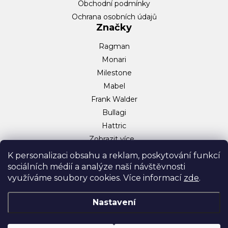
Obchodní podmínky
Ochrana osobních údajů
Značky
Ragman
Monari
Milestone
Mabel
Frank Walder
Bullagi
Hattric
Zobrazit více…
Sociální sítě
K personalizaci obsahu a reklam, poskytování funkcí
sociálních médií a analýze naší návštěvnosti
Facebook
využíváme soubory cookies. Více informací
zde
.
Instagram
TikTok
Nastavení