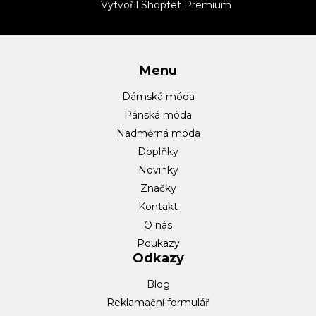
t
Vytvořil Shoptet Premium
í
Menu
Dámská móda
Pánská móda
Nadměrná móda
Doplňky
Novinky
Značky
Kontakt
O nás
Poukazy
Odkazy
Blog
Reklamační formulář