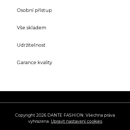
Osobní přístup
Vše skladem
Udržitelnost
Garance kvality
Z
á
p
Copyright 2026
DANTE FASHION
. Všechna práva
vyhrazena.
Upravit nastavení cookies
a